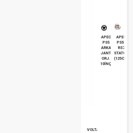
APEC
APEC
PS5
PS5-
ARKA
RS7
JANT
STATOR
ORJ.
(125CC)
10İNÇ
VOLTA