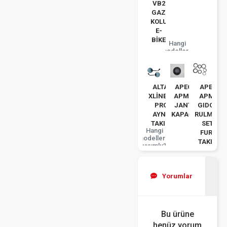
VB2
GAZ
KOLU
E-
BİKE
Hangi
modellerle
uyumlu?
ALTAİ
APEC
APEC
XLİNE50
APM2
APM5
PRO
JANT
GIDON
AYNA
KAPAĞI
RULMAN
TAKIM
SETI
Hangi
FURÇ
modellerle
TAKIM
uyumlu?
Yorumlar
Bu ürüne
henüz yorum