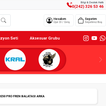
Bilgi & Destek Hattı
0(242) 326 53 46
Hesabım
Sepetim
Üye Ol / Giriş
Sepetiniz Boş
izyon Seti
Aksesuar Grubu
NE50 PRO FREN BALATASI ARKA