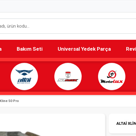
a
Bakım Seti
Universal Yedek Parça
Rev
Xline 50 Pro
ALTAİ XLİ