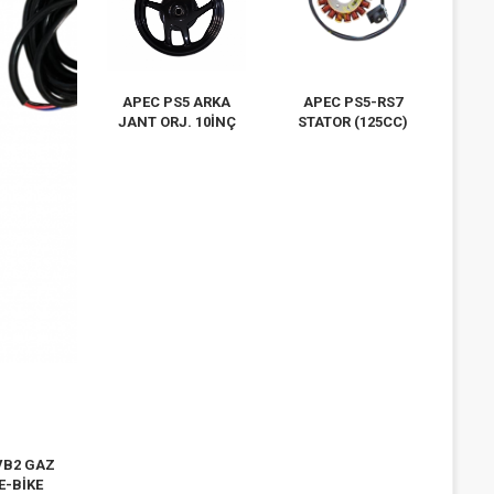
APEC PS5 ARKA
APEC PS5-RS7
JANT ORJ. 10İNÇ
STATOR (125CC)
VB2 GAZ
E-BİKE