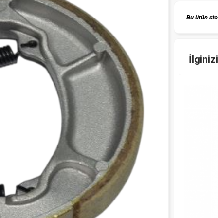
Bu ürün sto
İlginiz