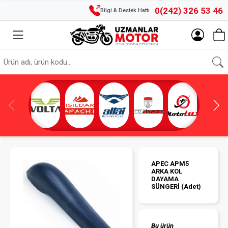
0(242) 326 53 46
Bilgi & Destek Hattı
APEC APM5
ARKA KOL
DAYAMA
SÜNGERİ (Adet)
Bu ürün