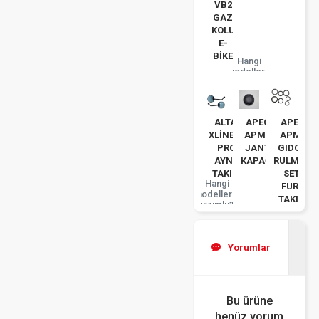
VB2
GAZ
KOLU
E-
BİKE
Hangi
modellerle
uyumlu?
ALTAİ
APEC
APEC
XLİNE50
APM2
APM5
PRO
JANT
GIDON
AYNA
KAPAĞI
RULMAN
TAKIM
SETI
Hangi
FURÇ
modellerle
TAKIM
uyumlu?
Yorumlar
Bu ürüne
henüz yorum