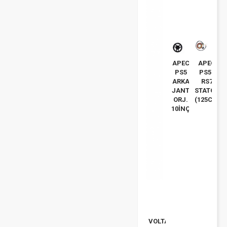
APEC
APEC
PS5
PS5-
ARKA
RS7
JANT
STATOR
ORJ.
(125CC)
10İNÇ
VOLTA