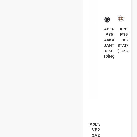
APEC
APEC
PS5
PS5-
ARKA
RS7
JANT
STATOR
ORJ.
(125CC)
10İNÇ
VOLTA
VB2
GAZ