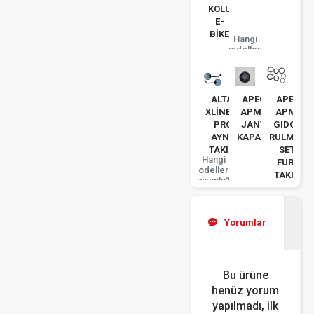
KOLU
E-
BİKE
Hangi
modellerle
uyumlu?
ALTAİ
APEC
APEC
XLİNE50
APM2
APM5
PRO
JANT
GIDON
AYNA
KAPAĞI
RULMAN
TAKIM
SETI
Hangi
FURÇ
modellerle
TAKIM
uyumlu?
Yorumlar
Bu ürüne
henüz yorum
yapılmadı, ilk