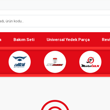
a
Bakım Seti
Universal Yedek Parça
Rev