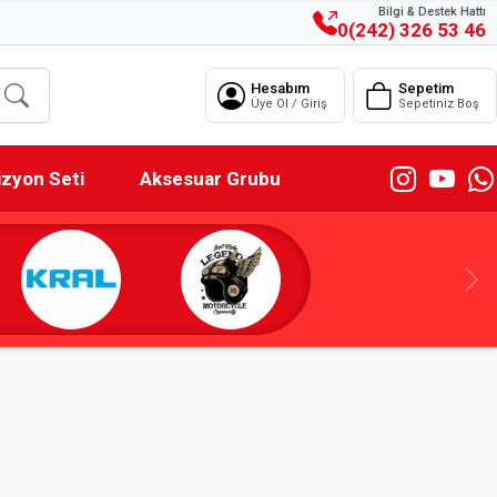
Bilgi & Destek Hattı
0(242) 326 53 46
Hesabım
Sepetim
Üye Ol / Giriş
Sepetiniz Boş
izyon Seti
Aksesuar Grubu