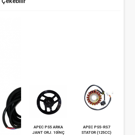
i Çekebilir
APEC PS5 ARKA
APEC PS5-RS7
JANT ORJ. 10İNÇ
STATOR (125CC)