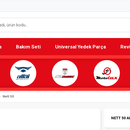
a
Bakım Seti
Universal Yedek Parça
Rev
Nett 50
NETT 50 