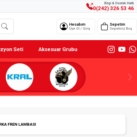
Bilgi & Destek Hattı
0(242) 326 53 46
Hesabım
Sepetim
Üye Ol / Giriş
Sepetiniz Boş
izyon Seti
Aksesuar Grubu
ARKA FREN LAMBASI