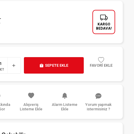
L
L
KARGO
BEDAVA!
SEPETE EKLE
FAVORİ EKLE
DET
kkında
Alışveriş
Alarm Listeme
Yorum yapmak
Sor
Listeme Ekle
Ekle
istermisiniz ?