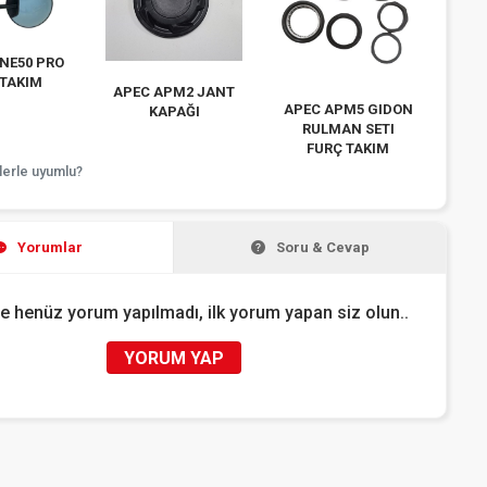
İNE50 PRO
 TAKIM
APEC APM2 JANT
APEC APM5 GIDON
KAPAĞI
RULMAN SETI
FURÇ TAKIM
lerle uyumlu?
Yorumlar
Soru & Cevap
e henüz yorum yapılmadı, ilk yorum yapan siz olun..
YORUM YAP