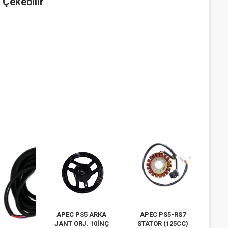
i Çekebilir
APEC PS5 ARKA
APEC PS5-RS7
JANT ORJ. 10İNÇ
STATOR (125CC)