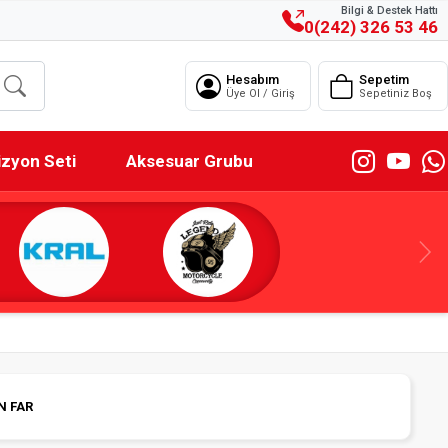
Bilgi & Destek Hattı
0(242) 326 53 46
Hesabım
Sepetim
Üye Ol / Giriş
Sepetiniz Boş
izyon Seti
Aksesuar Grubu
N FAR