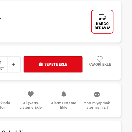
L
L
KARGO
BEDAVA!
SEPETE EKLE
FAVORİ EKLE
DET
kkında
Alışveriş
Alarm Listeme
Yorum yapmak
Sor
Listeme Ekle
Ekle
istermisiniz ?