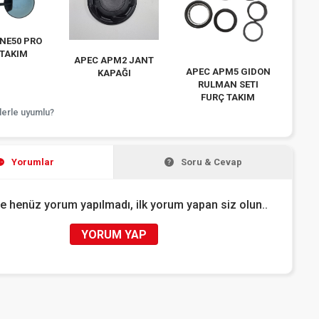
İNE50 PRO
 TAKIM
APEC APM2 JANT
APEC APM5 GIDON
KAPAĞI
RULMAN SETI
FURÇ TAKIM
lerle uyumlu?
Yorumlar
Soru & Cevap
e henüz yorum yapılmadı, ilk yorum yapan siz olun..
YORUM YAP