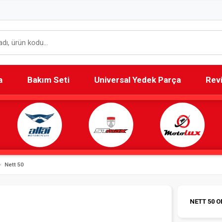
a
Bakım Seti
Universal Yedek Parça
Rev
Nett 50
NETT 50 O