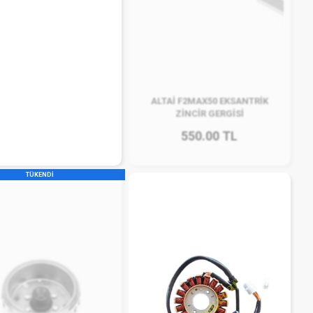
ALTAİ F2MAX50 EKSANTRİK
ZİNCİR GERGİSİ
550.00 TL
TÜKENDİ