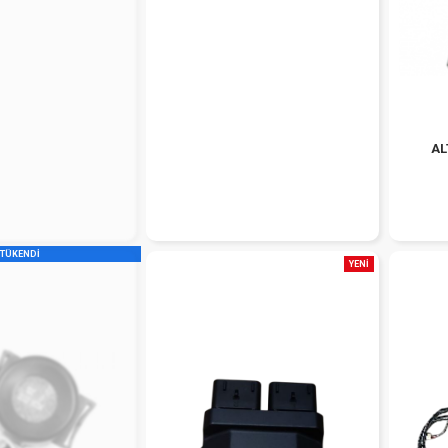
AL
TÜKENDİ
YENİ