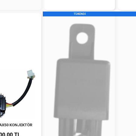
TÜKENDİ
MAX50 KONJEKTÖR
00.00 TL