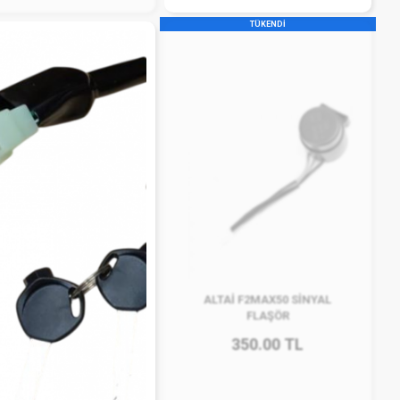
TÜKENDİ
ALTAİ F2MAX50 SİNYAL
FLAŞÖR
350.00 TL