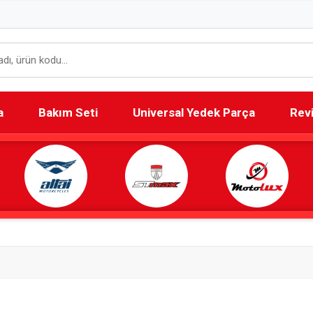
a
Bakım Seti
Universal Yedek Parça
Rev