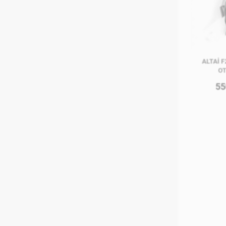
ALTAİ 
O
55