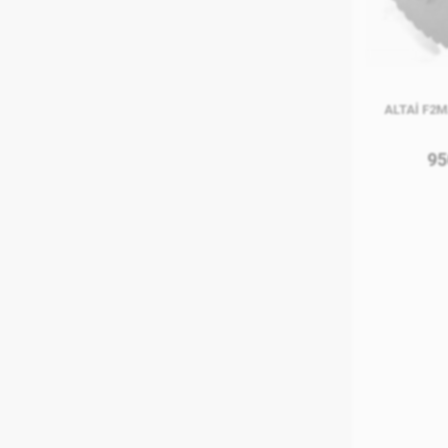
ALTAİ F2
95