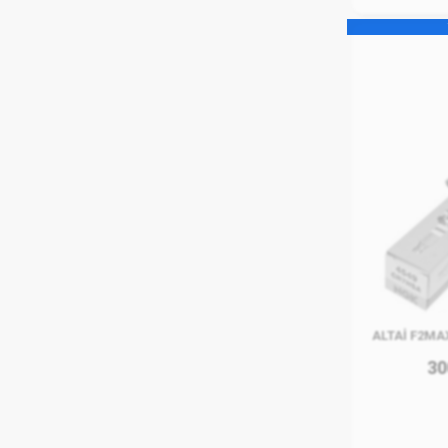
ALTAİ F2MA
30