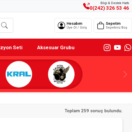
Bilgi & Destek Hattı
0(242) 326 53 46
Hesabım
Sepetim
Üye Ol / Giriş
Sepetiniz Boş
izyon Seti
Aksesuar Grubu
Toplam 259 sonuç bulundu.