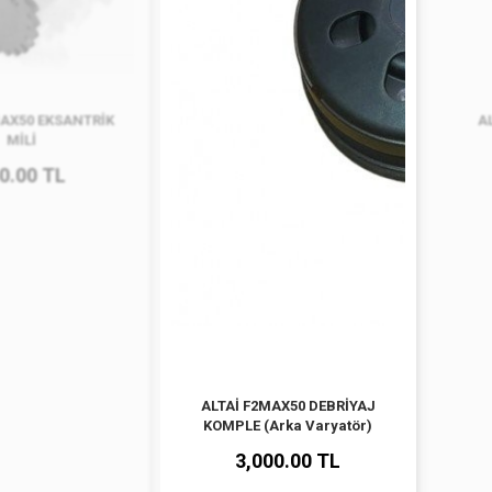
MAX50 EKSANTRİK
A
MİLİ
0.00 TL
ALTAİ F2MAX50 DEBRİYAJ
KOMPLE (Arka Varyatör)
3,000.00 TL