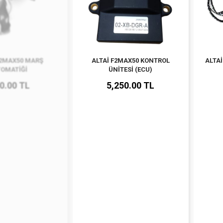
F2MAX50 MARŞ
ALTAİ F2MAX50 KONTROL
ALTAİ
TOMATİĞİ
ÜNİTESİ (ECU)
0.00 TL
5,250.00 TL