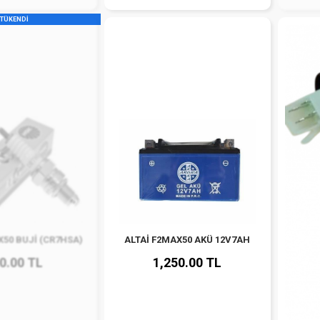
TÜKENDİ
X50 BUJİ (CR7HSA)
ALTAİ F2MAX50 AKÜ 12V7AH
0.00 TL
1,250.00 TL