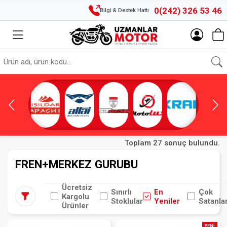
0(242) 326 53 46
Bilgi & Destek Hattı
Toplam 27 sonuç bulundu.
FREN+MERKEZ GURUBU
Ücretsiz
Sınırlı
En
Çok
Kargolu
Stoklular
Yeniler
Satanla
Ürünler
YENİ