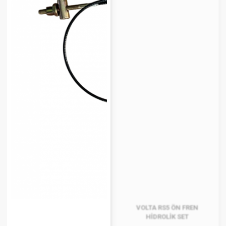
VOLTA RS5 ÖN FREN
HİDROLİK SET